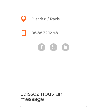

Biarritz / Paris

06 88 32 12 98
Laissez-nous un
message